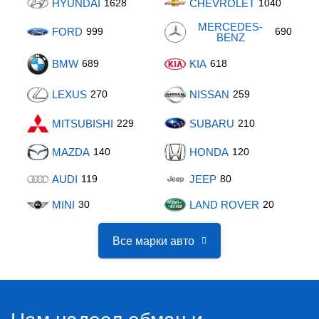
HYUNDAI
1628
CHEVROLET
1040
MERCEDES-
FORD
999
690
BENZ
BMW
689
KIA
618
LEXUS
270
NISSAN
259
MITSUBISHI
229
SUBARU
210
MAZDA
140
HONDA
120
AUDI
119
JEEP
80
MINI
30
LAND ROVER
20
Все марки авто